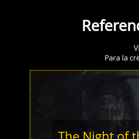
Referen
V
Para la cr
The Night of 