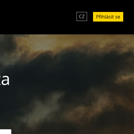
CZ
Přihlásit se
ta