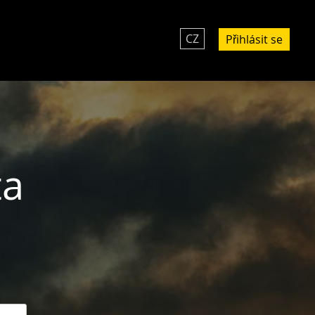
CZ
Přihlásit se
ta